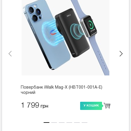
Повербанк iWalk Mag-X (HBT001-001A-E)
Мереже
чорний
зарядж
1 799
1 7
грн
У КОШИК