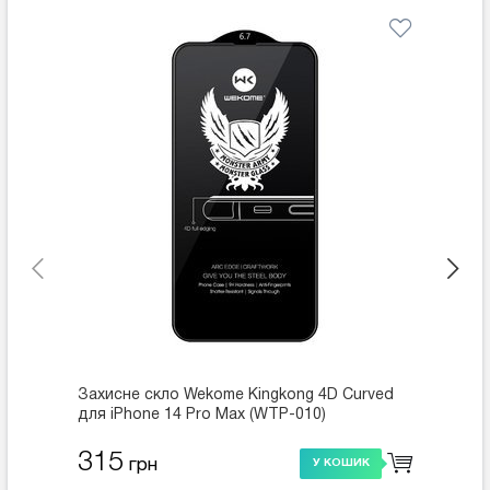
Захисне скло Wekome Kingkong 4D Curved
Захисн
для iPhone 14 Pro Max (WTP-010)
для iP
315
315
грн
У КОШИК