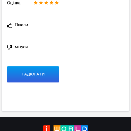
Оцінка
Плюси
мінуси