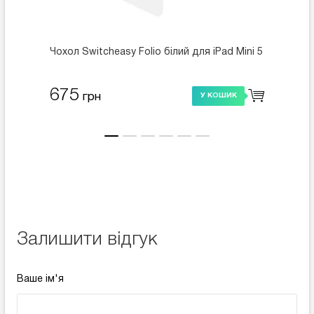
Чохол Switcheasy Folio білий для iPad Mini 5
Чохол 
Mini 5
675
675
грн
У КОШИК
Залишити відгук
Ваше ім'я