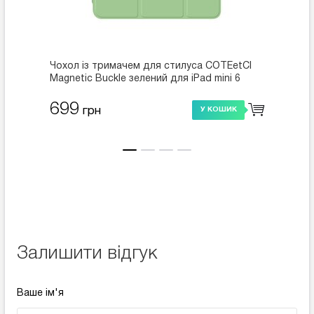
Чохол із тримачем для стилуса COTEetCI
Чохол 
Magnetic Buckle зелений для iPad mini 6
(61027-MA)
699
449
грн
У КОШИК
Залишити відгук
Ваше ім'я