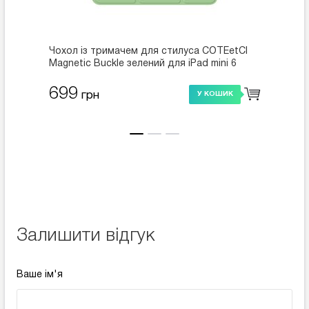
Чохол із тримачем для стилуса COTEetCI
Чохол 
Magnetic Buckle зелений для iPad mini 6
(61027-MA)
699
675
грн
У КОШИК
Залишити відгук
Ваше ім'я