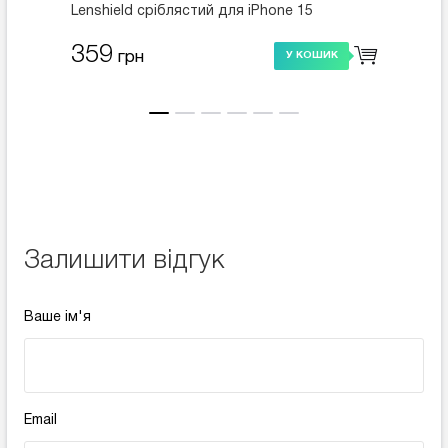
Lenshield сріблястий для iPhone 15
срібля
(SPH517028SV23)
(SPH6
359
359
грн
У КОШИК
Залишити відгук
Ваше ім'я
Email