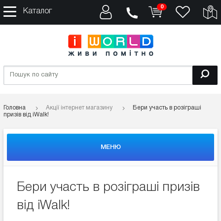
0
Каталог
Головна
Акції інтернет магазину
Бери участь в розіграші
призів від iWalk!
МЕНЮ
Бери участь в розіграші призів
від iWalk!