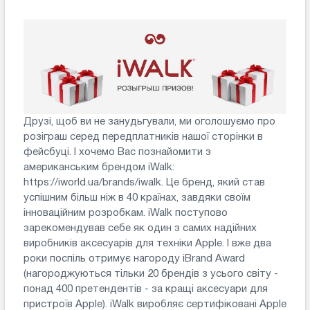
Друзі, щоб ви не занудьгували, ми оголошуємо про
розіграш серед передплатників нашої сторінки в
фейсбуці. І хочемо Вас познайомити з
американським брендом iWalk:
https://iworld.ua/brands/iwalk. Це бренд, який став
успішним більш ніж в 40 країнах, завдяки своїм
інноваційним розробкам. iWalk поступово
зарекомендував себе як один з самих надійних
виробників аксесуарів для техніки Apple. І вже два
роки поспіль отримує нагороду iBrand Award
(нагороджуються тільки 20 брендів з усього світу -
понад 400 претендентів - за кращі аксесуари для
пристроїв Apple). iWalk виробляє сертифіковані Apple