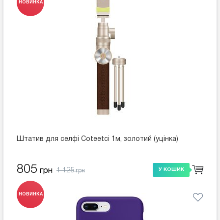
НОВИНКА
Штатив для селфі Coteetci 1м, золотий (уцінка)
805
1 125
грн
У КОШИК
грн
НОВИНКА