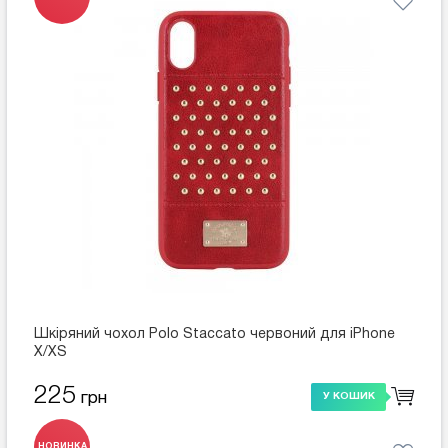
Шкіряний чохол Polo Staccato червоний для iPhone
X/XS
225
грн
У КОШИК
НОВИНКА