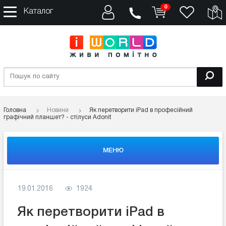
0
Каталог
Головна
Новини
Як перетворити iPad в професійний
графічний планшет? - стілуси Adonit
МЕНЮ
19.01.2016
1924
Як перетворити iPad в