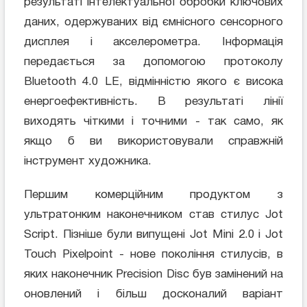
результаті інтелектуальної обробки ключових
даних, одержуваних від ємнісного сенсорного
дисплея і акселерометра. Інформація
передається за допомогою протоколу
Bluetooth 4.0 LE, відмінністю якого є висока
енергоефективність. В результаті лінії
виходять чіткими і точними - так само, як
якщо б ви використовували справжній
інструмент художника.
Першим комерційним продуктом з
ультратонким наконечником став стилус Jot
Script. Пізніше були випущені Jot Mini 2.0 і Jot
Touch Pixelpoint - нове покоління стилусів, в
яких наконечник Precision Disc був замінений на
оновлений і більш досконалий варіант