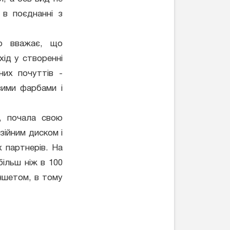
 в поєднанні з
ор вважає, що
хід у створенні
них почуттів -
вими фарбами і
в, почала свою
изійним диском і
х партнерів. На
ільш ніж в 100
аншетом, в тому