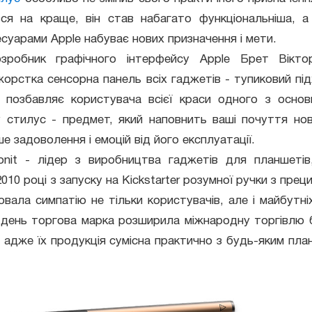
вся на краще, він став набагато функціональніша, а
суарами Apple набуває нових призначення і мети.
озробник графічного інтерфейсу Apple Брет Вікт
орстка сенсорна панель всіх гаджетів - тупиковий під
і позбавляє користувача всієї краси одного з основ
у стилус - предмет, який наповнить ваші почуття но
е задоволення і емоцій від його експлуатації.
onit - лідер з виробництва гаджетів для планшеті
2010 році з запуску на Kickstarter розумної ручки з прец
ювала симпатію не тільки користувачів, але і майбутні
 день торгова марка розширила міжнародну торгівлю б
у, адже їх продукція сумісна практично з будь-яким пл