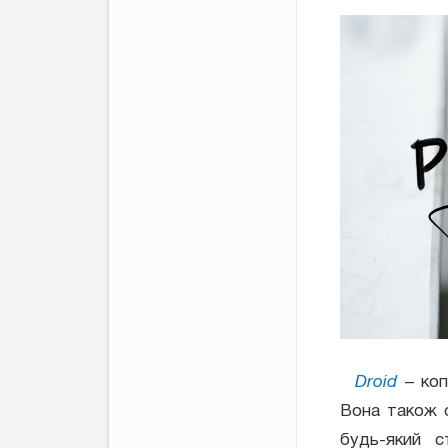
Droid
– коп
Вона також с
будь-який с