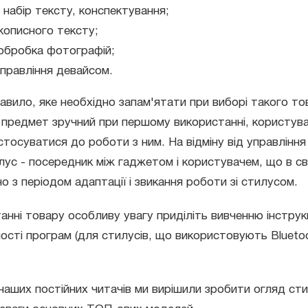
набір тексту, конспектування;
кописного тексту;
обробка фотографій;
управління девайсом.
авило, яке необхідно запам'ятати при виборі такого тов
 предмет зручний при першому використанні, користува
стосуватися до роботи з ним. На відміну від управління
лус - посередник між гаджетом і користувачем, що в с
о з періодом адаптації і звикання роботи зі стилусом.
анні товару особливу увагу приділіть вивченню інструкц
ності програм (для стилусів, що використовують Blueto
наших постійних читачів ми вирішили зробити огляд стил