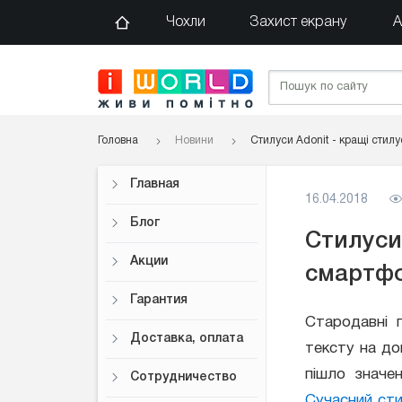
Чохли
Захист екрану
А
Головна
Новини
Стилуси Adonit - кращі стил
Главная
16.04.2018
Блог
Стилуси 
Акции
смартфо
Гарантия
Стародавні 
Доставка, оплата
тексту на до
пішло значе
Сотрудничество
Сучасний ст