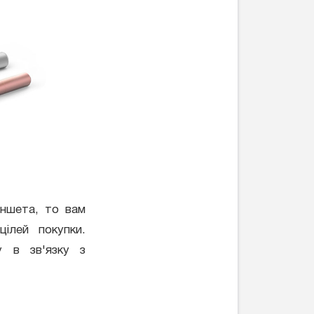
ншета, то вам
ілей покупки.
у в зв'язку з