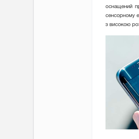
оснащений п
сенсорному е
з високою ро