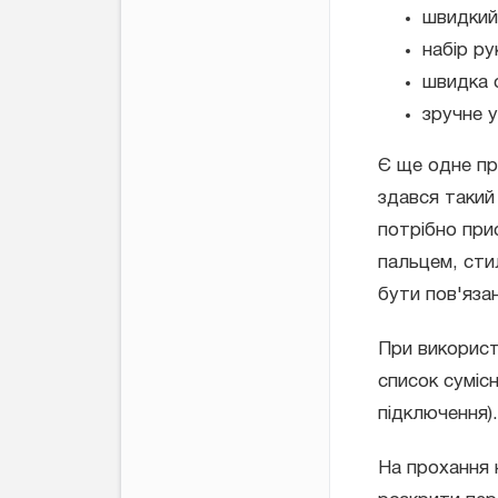
швидкий 
набір ру
швидка 
зручне 
Є ще одне пр
здався такий
потрібно при
пальцем, сти
бути пов'язан
При використ
список суміс
підключення).
На прохання 