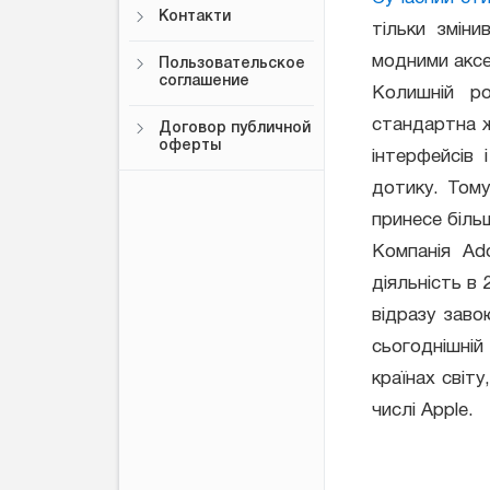
Контакти
тільки зміни
модними аксе
Пользовательское
соглашение
Колишній р
стандартна ж
Договор публичной
оферты
інтерфейсів 
дотику. Том
принесе більш
Компанія Ad
діяльність в 
відразу заво
сьогоднішній
країнах світ
числі Apple.