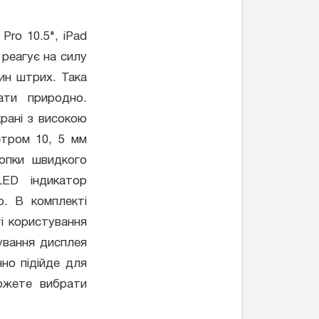
Pro 10.5", iPad
 реагує на силу
ин штрих. Така
ати природно.
рані з високою
етром 10, 5 мм
нопки швидкого
LED індикатор
ю. В комплекті
ті користування
кування дисплея
нно підійде для
можете вибрати