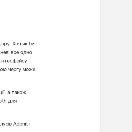
ару. Хоч як би
чеві все одно
 інтерфейсу
вою чергу може
ії, а також
oth для
усів Adonit і