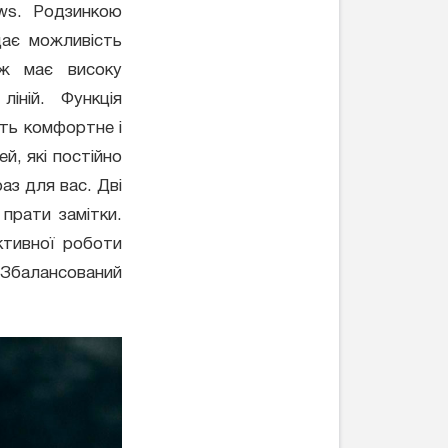
ws. Родзинкою
дає можливість
ож має високу
іній. Функція
ить комфортне і
й, які постійно
аз для вас. Дві
прати замітки.
ктивної роботи
Збалансований