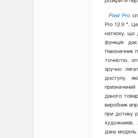
розкрити пер
Pixel Pro
спр
Pro 12.9 ". Ц
натиску, що 
функція дає
Наконечник п
точністю, оп
зручно ляга
доступу, я
призначений
даного товар
виробник впр
при дотику р
художників,
дану модель 