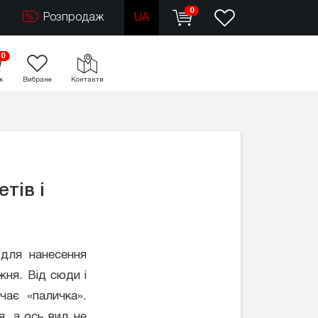
0
Розпродаж
UA
0
к
Вибране
Контакти
тів і
 для нанесення
жня. Від сюди і
чає «паличка».
, а ось вид не