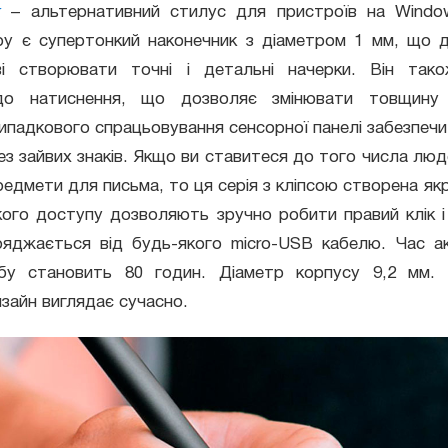
k
– альтернативний стилус для пристроїв на Windo
ру є супертонкий наконечник з діаметром 1 мм, що 
ві створювати точні і детальні начерки. Він так
до натиснення, що дозволяє змінювати товщину л
випадкового спрацьовування сенсорної панелі забезпеч
ез зайвих знаків. Якщо ви ставитеся до того числа люде
едмети для письма, то ця серія з кліпсою створена якр
ого доступу дозволяють зручно робити правий клік і 
аряджається від будь-якого micro-USB кабелю. Час а
бу становить 80 годин. Діаметр корпусу 9,2 мм. 
зайн виглядає сучасно.