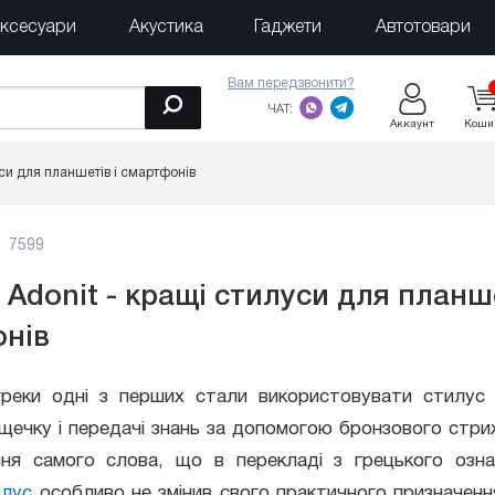
ксесуари
Акустика
Гаджети
Автотовари
Вам передзвонити?
ЧАТ:
Аккаунт
Коши
уси для планшетів і смартфонів
7599
Adonit - кращі стилуси для планше
нів
греки одні з перших стали використовувати стилус
щечку і передачі знань за допомогою бронзового стри
ння самого слова, що в перекладі з грецького озна
илус
особливо не змінив свого практичного призначення