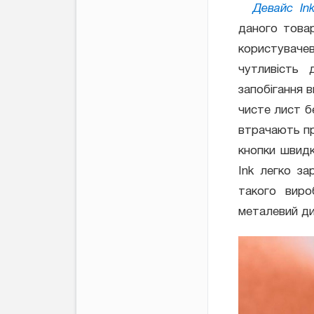
Девайс In
даного това
користуваче
чутливість 
запобігання 
чисте лист б
втрачають пр
кнопки швидк
Ink легко з
такого виро
металевий ди