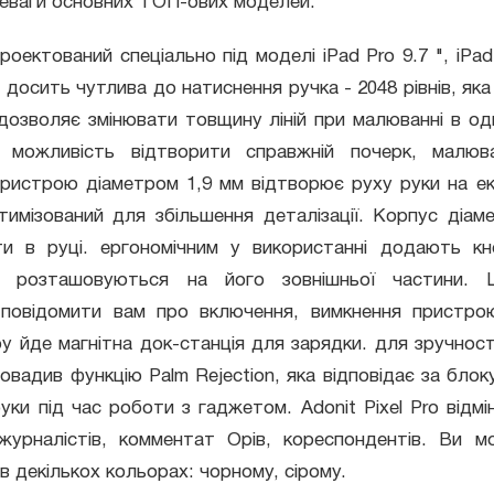
еваги основних ТОП-ових моделей.
оектований спеціально під моделі iPad Pro 9.7 ", iPad 
е досить чутлива до натиснення ручка - 2048 рівнів, яка
дозволяє змінювати товщину ліній при малюванні в од
 можливість відтворити справжній почерк, малюв
ристрою діаметром 1,9 мм відтворює руху руки на ек
тимізований для збільшення деталізації. Корпус діам
ти в руці. ергономічним у використанні додають к
кі розташовуються на його зовнішньої частини. 
 повідомити вам про включення, вимкнення пристро
у йде магнітна док-станція для зарядки. для зручнос
овадив функцію Palm Rejection, яка відповідає за бло
уки під час роботи з гаджетом. Adonit Pixel Pro відмі
 журналістів, комментат Орів, кореспондентів. Ви 
в декількох кольорах: чорному, сірому.