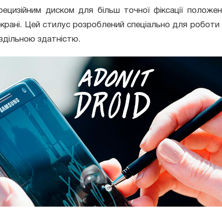
рецизійним диском для більш точної фіксації положе
крані. Цей стилус розроблений спеціально для роботи
здільною здатністю.