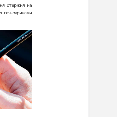
ння стержня на
 з тач-скринами