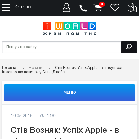
0
Каталог
Головна
Новини
Стів Возняк: Успіх Apple - в відсутності
інженерних навичок у Стіва Джобса
МЕНЮ
10.05.2016
1169
Стів Возняк: Успіх Apple - в