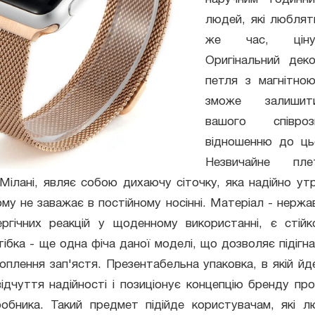
людей, які люблят
же час, ціну
Оригінальний дек
петля з магнітно
зможе залиши
вашого співро
відношенню до ць
Незвичайне пле
Мілані, являє собою дихаючу сіточку, яка надійно ут
ьому не заважає в постійному носінні. Матеріал - нержа
ергічних реакцій у щоденному використанні, є стійк
тібка - ще одна фіча даної моделі, що дозволяє підігн
оплення зап'ястя. Презентабельна упаковка, в якій й
ідчуття надійності і позиціонує концепцію бренду пр
иробника. Такий предмет підійде користувачам, які 