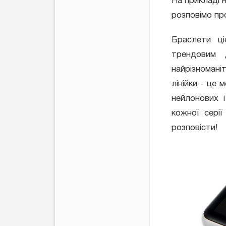
На прикладі 
розповімо про
Браслети ці
трендовим 
найрізномані
лінійки - це 
нейлонових 
кожної серії
розповісти!