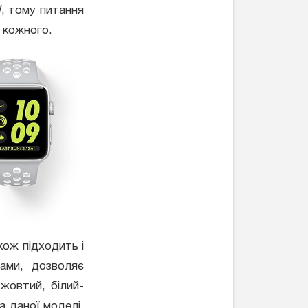
W, тому питання
у кожного.
кож підходить і
гами, дозволяє
-жовтий, білий-
а даної моделі.