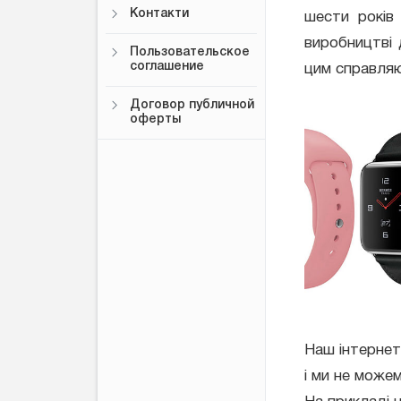
Контакти
шести років
виробництві 
Пользовательское
соглашение
цим справля
Договор публичной
оферты
Наш інтернет 
і ми не може