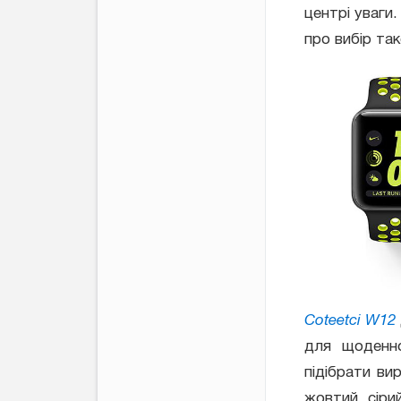
центрі уваги.
про вибір та
Coteetci W12
для щоденно
підібрати ви
жовтий, сірий