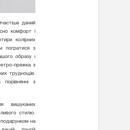
частіше даний
асно комфорт і
отири колірних
ам погратися з
ашого образу і
ретро-пряжка з
ких труднощів.
 порівнянні з
 вишуканих
бливого стилю.
 подарунком на
вашій другій