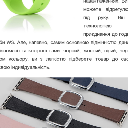
навантаженнях. Ви
можете відрегулю
під руку. Ві
технологією
приєднання до год
оби W3. Але, напевно, самим основною відмінністю даної
різноманіття колірної гами: чорний, жовтий, сірий, чер
ом кольору, ви з легкістю підберете товар до сво
свою індивідуальність.