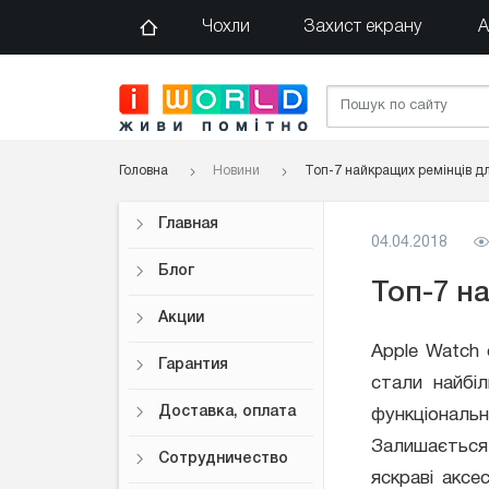
Чохли
Захист екрану
А
Головна
Новини
Топ-7 найкращих ремінців д
Главная
04.04.2018
Блог
Топ-7 н
Акции
Apple Watch о
Гарантия
стали найбі
Доставка, оплата
функціонал
Залишається 
Сотрудничество
яскраві акс