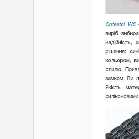
Coteetci W5
–
виріб вибир
надійність,
рішення: си
кольором, в
стилю. Прив
замком. Ви 
Якість мат
силіконовими