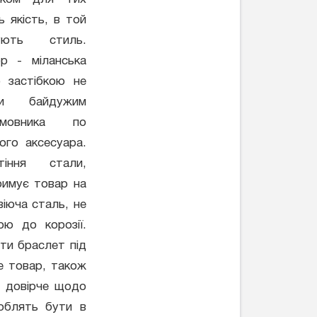
ь якість, в той
ють стиль.
ор - міланська
ю застібкою не
ти байдужим
змовника по
ого аксесуара.
тіння стали,
римує товар на
віюча сталь, не
ою до корозії.
ати браслет під
де товар, також
о довірче щодо
люблять бути в