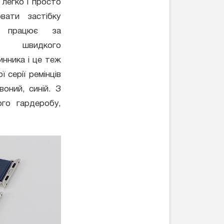
 легко і просто
вати застібку
н працює за
 швидкого
инника і це теж
 серії ремінців
воний, синій. З
го гардеробу,