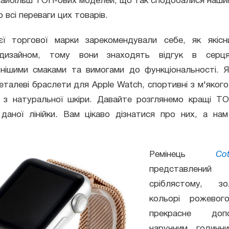
найбільш ТОП-ових моделей, що так сподобалися наши
 всі переваги цих товарів.
єї торгової марки зарекомендували себе, як якісн
дизайном, тому вони знаходять відгук в серця
тнішими смаками та вимогами до функціональності. Як
металеві браслети для Apple Watch, спортивні з м'якого 
і з натуральної шкіри. Давайте розглянемо кращі ТО
 даної лінійки. Вам цікаво дізнатися про них, а на
Ремінець
C
представлений
сріблястому, з
кольорі рожевог
прекрасне до
наручним годинн