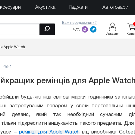
ксесуари
Акустика
Гаджети
Автотовари
Вам передзвонити?
ЧАТ:
Аккаунт
Коши
ля Apple Watch
2591
айкращих ремінців для Apple Watc
бійшли будь-які інші світові марки годинників за кільк
льш затребуваним товаром у своїй торговельній ніш
ьний девайс, який так необхідний сучасним ді
тільки підкреслити вишуканість такого предмета. Для
есуари –
ремінці для Apple Watch
від виробника Coteet