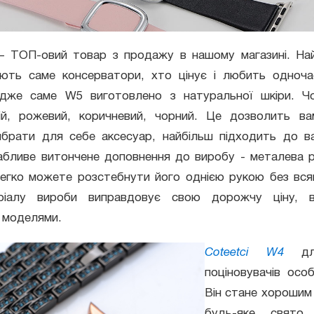
 ТОП-овий товар з продажу в нашому магазині. Най
ають саме консерватори, хто цінує і любить одноч
 адже саме W5 виготовлено з натуральної шкіри. Ч
ній, рожевий, коричневий, чорний. Це дозволить в
ибрати для себе аксесуар, найбільш підходить до в
абливе витончене доповнення до виробу - металева 
легко можете розстебнути його однією рукою без вся
еріалу вироби виправдовує свою дорожчу ціну, в
 моделями.
Coteetci W4
для
поціновувачів осо
Він стане хорошим
будь-яке свято 