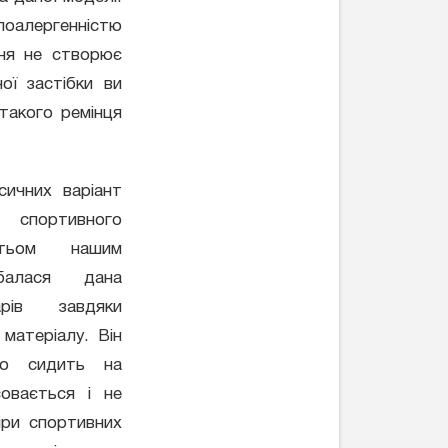
іпоалергенністю
ння не створює
ої застібки ви
такого ремінця
ичних варіант
спортивного
атьом нашим
балася дана
рів завдяки
 матеріалу. Він
но сидить на
совається і не
при спортивних