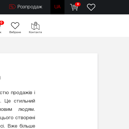
0
Розпродаж
UA
0
к
Вибране
Контакти
h
істю продажів і
і. Це стильний
ловим людям.
 цього створені
ci. Вже більше