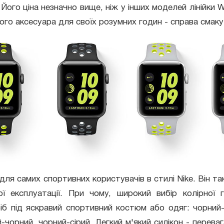
 Його ціна незначно вище, ніж у інших моделей лінійки 
кого аксесуара для своїх розумних годин - справа смак
для самих спортивних користувачів в стилі Nike. Він та
ї експлуатації. При чому, широкий вибір колірної 
ріб під яскравий спортивний костюм або одяг: чорний
-чорний, чорний-сірий. Легкий м'який силікон - переваг