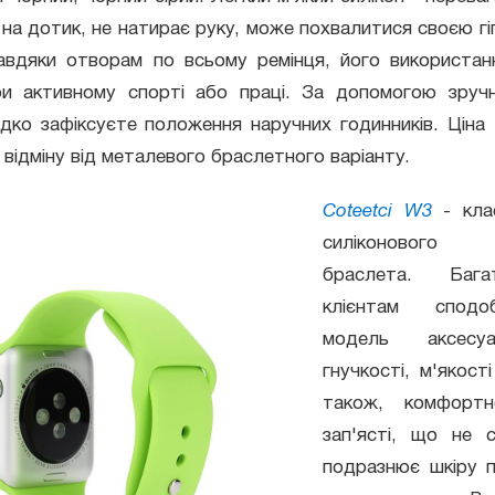
 на дотик, не натирає руку, може похвалитися своєю г
Завдяки отворам по всьому ремінця, його використа
при активному спорті або праці. За допомогою зручн
дко зафіксуєте положення наручних годинників. Ціна 
відміну від металевого браслетного варіанту.
Coteetci W3
- клас
силіконового 
браслета. Баг
клієнтам сподо
модель аксесуа
гнучкості, м'якості
також, комфорт
зап'ясті, що не 
подразнює шкіру 