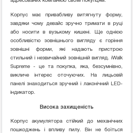
адресованих компанією своїм покупцям.
Корпус має привабливу витягнуту форму,
завдяки чому девайс зручно тримати в руці
або носити в вузькому кишені. Ще однією
особливістю зовнішнього вигляду є горіння
зовнішні форми, які надають пристрою
стильний і незвичайний зовнішній вигляд. iWalk
Supreme - це та покупка, яка, безсумнівно,
викличе інтерес оточуючих. На лицьовій
панелі знаходиться зручний і лаконічний LED-
індикатор.
Висока захищеність
Корпус акумулятора стійкий до механічних
пошкоджень і впливу пилу. Він не боїться